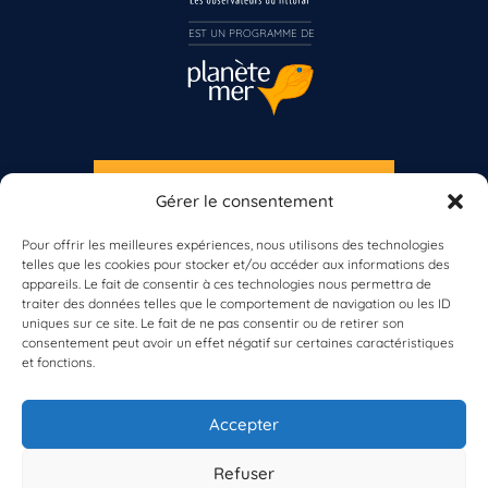
Inscrivez-vous dès maintenant
EST UN PROGRAMME DE  
S'INSCRIRE À LA NEWSLETTER
Gérer le consentement
PLANÈTE MER
Pour offrir les meilleures expériences, nous utilisons des technologies
telles que les cookies pour stocker et/ou accéder aux informations des
appareils. Le fait de consentir à ces technologies nous permettra de
traiter des données telles que le comportement de navigation ou les ID
uniques sur ce site. Le fait de ne pas consentir ou de retirer son
consentement peut avoir un effet négatif sur certaines caractéristiques
et fonctions.
À propos de Planète Mer
À propos de BioLit
Accepter
Vos données d'observation
Ressources
Résultats du programme
Refuser
Contacts