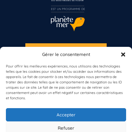
Inscrivez-vous dès maintenant
EST UN PROGRAMME DE  
S'INSCRIRE À LA NEWSLETTER
Gérer le consentement
PLANÈTE MER
Pour offrir les meilleures expériences, nous utilisons des technologies
telles que les cookies pour stocker et/ou accéder aux informations des
appareils. Le fait de consentir à ces technologies nous permettra de
traiter des données telles que le comportement de navigation ou les ID
uniques sur ce site. Le fait de ne pas consentir ou de retirer son
consentement peut avoir un effet négatif sur certaines caractéristiques
et fonctions.
À propos de Planète Mer
À propos de BioLit
Accepter
Vos données d'observation
Ressources
Résultats du programme
Refuser
Contacts