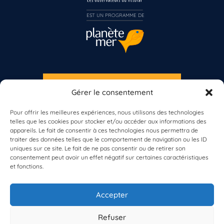
Inscrivez-vous dès maintenant
EST UN PROGRAMME DE  
S'INSCRIRE À LA NEWSLETTER
Gérer le consentement
PLANÈTE MER
Pour offrir les meilleures expériences, nous utilisons des technologies
telles que les cookies pour stocker et/ou accéder aux informations des
appareils. Le fait de consentir à ces technologies nous permettra de
traiter des données telles que le comportement de navigation ou les ID
uniques sur ce site. Le fait de ne pas consentir ou de retirer son
consentement peut avoir un effet négatif sur certaines caractéristiques
et fonctions.
À propos de Planète Mer
À propos de BioLit
Accepter
Vos données d'observation
Ressources
Résultats du programme
Refuser
Contacts