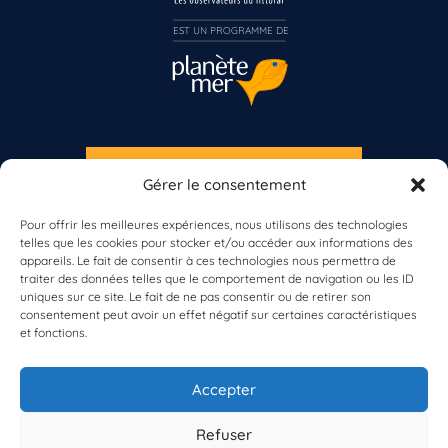
EST UN PROGRAMME DE  
S'INSCRIRE À LA NEWSLETTER
Gérer le consentement
PLANÈTE MER
Pour offrir les meilleures expériences, nous utilisons des technologies
telles que les cookies pour stocker et/ou accéder aux informations des
appareils. Le fait de consentir à ces technologies nous permettra de
traiter des données telles que le comportement de navigation ou les ID
uniques sur ce site. Le fait de ne pas consentir ou de retirer son
consentement peut avoir un effet négatif sur certaines caractéristiques
et fonctions.
À propos de Planète Mer
À propos de BioLit
Accepter
Vos données d'observation
Ressources
Résultats du programme
Refuser
Contacts