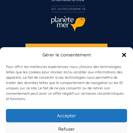
EST UN PROGRAMME DE  
S'INSCRIRE À LA NEWSLETTER
Gérer le consentement
PLANÈTE MER
Pour offrir les meilleures expériences, nous utilisons des technologies
telles que les cookies pour stocker et/ou accéder aux informations des
appareils. Le fait de consentir à ces technologies nous permettra de
traiter des données telles que le comportement de navigation ou les ID
uniques sur ce site. Le fait de ne pas consentir ou de retirer son
consentement peut avoir un effet négatif sur certaines caractéristiques
et fonctions.
À propos de Planète Mer
À propos de BioLit
Accepter
Vos données d'observation
Ressources
Résultats du programme
Refuser
Contacts