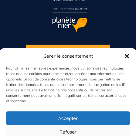
Inscrivez-vous dès maintenant
EST UN PROGRAMME DE  
S'INSCRIRE À LA NEWSLETTER
Gérer le consentement
PLANÈTE MER
Pour offrir les meilleures expériences, nous utilisons des technologies
telles que les cookies pour stocker et/ou accéder aux informations des
appareils. Le fait de consentir à ces technologies nous permettra de
traiter des données telles que le comportement de navigation ou les ID
uniques sur ce site. Le fait de ne pas consentir ou de retirer son
consentement peut avoir un effet négatif sur certaines caractéristiques
et fonctions.
À propos de Planète Mer
À propos de BioLit
Accepter
Vos données d'observation
Ressources
Résultats du programme
Refuser
Contacts