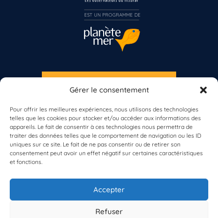
Inscrivez-vous dès maintenant
EST UN PROGRAMME DE  
S'INSCRIRE À LA NEWSLETTER
Gérer le consentement
PLANÈTE MER
Pour offrir les meilleures expériences, nous utilisons des technologies
telles que les cookies pour stocker et/ou accéder aux informations des
appareils. Le fait de consentir à ces technologies nous permettra de
traiter des données telles que le comportement de navigation ou les ID
uniques sur ce site. Le fait de ne pas consentir ou de retirer son
consentement peut avoir un effet négatif sur certaines caractéristiques
et fonctions.
À propos de Planète Mer
À propos de BioLit
Accepter
Vos données d'observation
Ressources
Résultats du programme
Refuser
Contacts