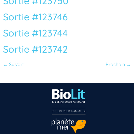
Sortie #123750
Sortie #123746
Sortie #123744
Sortie #123742
←
Suivant
Prochain
→
EST UN PROGRAMME DE  