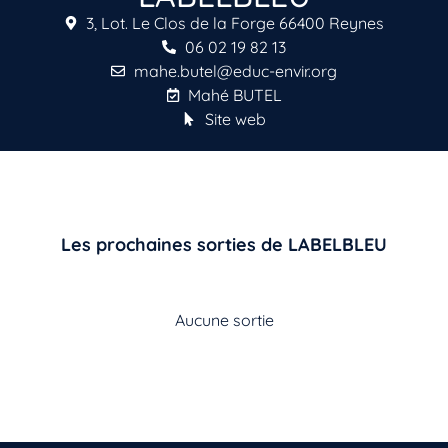
3, Lot. Le Clos de la Forge 66400 Reynes
06 02 19 82 13
mahe.butel@educ-envir.org
Mahé BUTEL
Site web
Les prochaines sorties de LABELBLEU
Aucune sortie