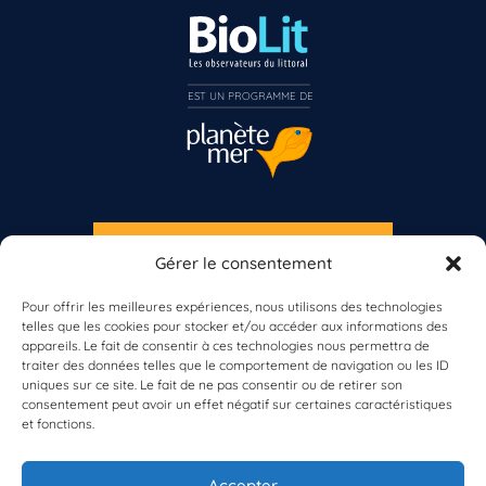
EST UN PROGRAMME DE  
S'INSCRIRE À LA NEWSLETTER
Gérer le consentement
PLANÈTE MER
Pour offrir les meilleures expériences, nous utilisons des technologies
telles que les cookies pour stocker et/ou accéder aux informations des
appareils. Le fait de consentir à ces technologies nous permettra de
traiter des données telles que le comportement de navigation ou les ID
uniques sur ce site. Le fait de ne pas consentir ou de retirer son
consentement peut avoir un effet négatif sur certaines caractéristiques
et fonctions.
À propos de Planète Mer
À propos de BioLit
Accepter
Vos données d'observation