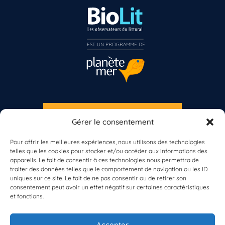
Inscrivez-vous dès maintenant
EST UN PROGRAMME DE  
S'INSCRIRE À LA NEWSLETTER
Gérer le consentement
PLANÈTE MER
Pour offrir les meilleures expériences, nous utilisons des technologies
telles que les cookies pour stocker et/ou accéder aux informations des
appareils. Le fait de consentir à ces technologies nous permettra de
traiter des données telles que le comportement de navigation ou les ID
uniques sur ce site. Le fait de ne pas consentir ou de retirer son
consentement peut avoir un effet négatif sur certaines caractéristiques
et fonctions.
À propos de Planète Mer
À propos de BioLit
Accepter
Vos données d'observation