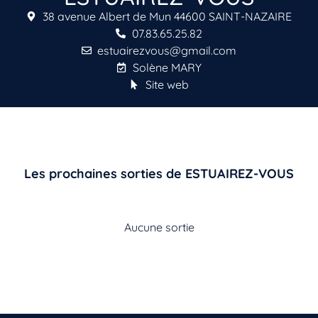
38 avenue Albert de Mun 44600 SAINT-NAZAIRE
07.83.65.25.82
estuairezvous@gmail.com
Solène MARY
Site web
Les prochaines sorties de ESTUAIREZ-VOUS
Aucune sortie
Vous n’êtes pas encore inscrit à Biolit ?