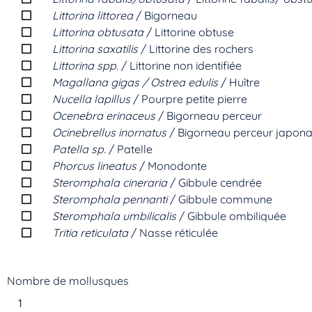
Littorina littorea
/ Bigorneau
Littorina obtusata
/ Littorine obtuse
Littorina saxatilis
/ Littorine des rochers
Littorina spp.
/ Littorine non identifiée
Magallana gigas / Ostrea edulis
/ Huître
Nucella lapillus
/ Pourpre petite pierre
Ocenebra erinaceus
/ Bigorneau perceur
Ocinebrellus inornatus
/ Bigorneau perceur japona
Patella sp.
/ Patelle
Phorcus lineatus
/ Monodonte
Steromphala cineraria
/ Gibbule cendrée
Steromphala pennanti
/ Gibbule commune
Steromphala umbilicalis
/ Gibbule ombiliquée
Tritia reticulata
/ Nasse réticulée
Nombre de mollusques