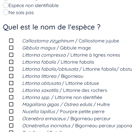
Espèce non identifiable
Ne sais pas
Quel est le nom de l'espèce ?
Calliostoma zizyphinum
/ Calliostome jujube
Gibbula magus
/ Gibbule mage
Littorina compressa
/ Littorine à lignes noires
Littorina fabalis
/ Littorine fabalis
Littorina fabalis/obtusata
/ Littorine fabalis/ obst
Littorina littorea
/ Bigorneau
Littorina obtusata
/ Littorine obtuse
Littorina saxatilis
/ Littorine des rochers
Littorina spp.
/ Littorine non identifiée
Magallana gigas / Ostrea edulis
/ Huître
Nucella lapillus
/ Pourpre petite pierre
Ocenebra erinaceus
/ Bigorneau perceur
Ocinebrellus inornatus
/ Bigorneau perceur japona