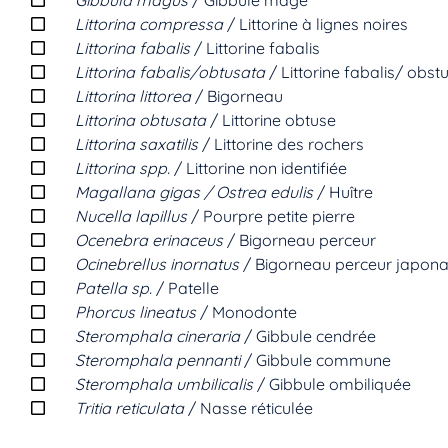
Gibbula magus
/ Gibbule mage
Littorina compressa
/ Littorine à lignes noires
Littorina fabalis
/ Littorine fabalis
Littorina fabalis/obtusata
/ Littorine fabalis/ obst
Littorina littorea
/ Bigorneau
Littorina obtusata
/ Littorine obtuse
Littorina saxatilis
/ Littorine des rochers
Littorina spp.
/ Littorine non identifiée
Magallana gigas / Ostrea edulis
/ Huître
Nucella lapillus
/ Pourpre petite pierre
Ocenebra erinaceus
/ Bigorneau perceur
Ocinebrellus inornatus
/ Bigorneau perceur japona
Patella sp.
/ Patelle
Phorcus lineatus
/ Monodonte
Steromphala cineraria
/ Gibbule cendrée
Steromphala pennanti
/ Gibbule commune
Steromphala umbilicalis
/ Gibbule ombiliquée
Tritia reticulata
/ Nasse réticulée