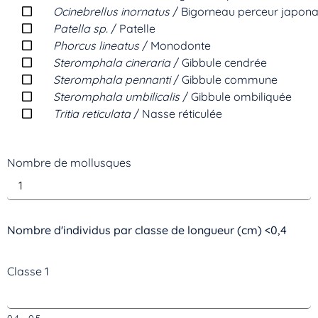
Ocinebrellus inornatus
/ Bigorneau perceur japona
Patella sp.
/ Patelle
Phorcus lineatus
/ Monodonte
Steromphala cineraria
/ Gibbule cendrée
Steromphala pennanti
/ Gibbule commune
Steromphala umbilicalis
/ Gibbule ombiliquée
Tritia reticulata
/ Nasse réticulée
Nombre de mollusques
Nombre d'individus par classe de longueur (cm) <0,4
Classe 1
0,4 - 0,5