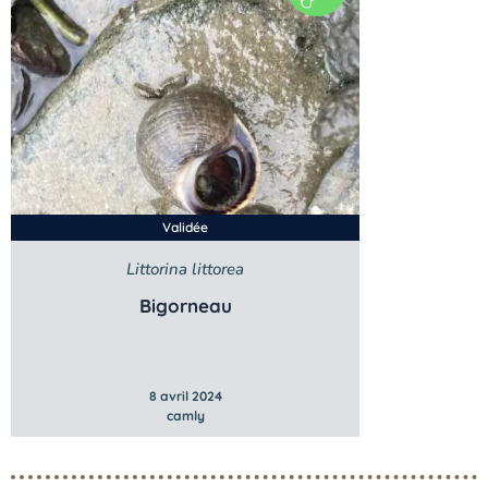
Validée
Littorina littorea
Bigorneau
8 avril 2024
camly