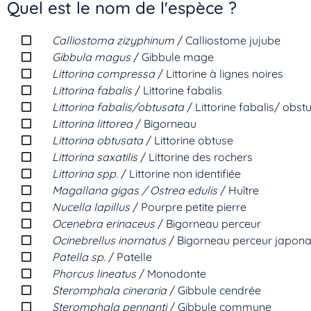
Quel est le nom de l'espèce ?
Calliostoma zizyphinum
/ Calliostome jujube
Gibbula magus
/ Gibbule mage
Littorina compressa
/ Littorine à lignes noires
Littorina fabalis
/ Littorine fabalis
Littorina fabalis/obtusata
/ Littorine fabalis/ obst
Littorina littorea
/ Bigorneau
Littorina obtusata
/ Littorine obtuse
Littorina saxatilis
/ Littorine des rochers
Littorina spp.
/ Littorine non identifiée
Magallana gigas / Ostrea edulis
/ Huître
Nucella lapillus
/ Pourpre petite pierre
Ocenebra erinaceus
/ Bigorneau perceur
Ocinebrellus inornatus
/ Bigorneau perceur japona
Patella sp.
/ Patelle
Phorcus lineatus
/ Monodonte
Steromphala cineraria
/ Gibbule cendrée
Steromphala pennanti
/ Gibbule commune