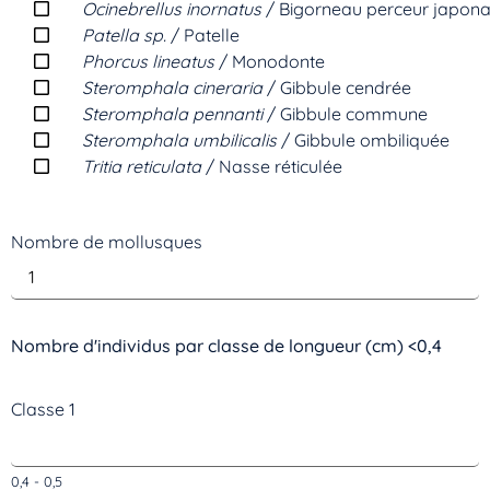
Ocinebrellus inornatus
/ Bigorneau perceur japona
Patella sp.
/ Patelle
Phorcus lineatus
/ Monodonte
Steromphala cineraria
/ Gibbule cendrée
Steromphala pennanti
/ Gibbule commune
Steromphala umbilicalis
/ Gibbule ombiliquée
Tritia reticulata
/ Nasse réticulée
Nombre de mollusques
Nombre d'individus par classe de longueur (cm) <0,4
Classe 1
0,4 - 0,5