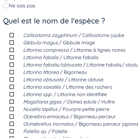
Ne sais pas
Quel est le nom de l'espèce ?
Calliostoma zizyphinum
/ Calliostome jujube
Gibbula magus
/ Gibbule mage
Littorina compressa
/ Littorine à lignes noires
Littorina fabalis
/ Littorine fabalis
Littorina fabalis/obtusata
/ Littorine fabalis/ obst
Littorina littorea
/ Bigorneau
Littorina obtusata
/ Littorine obtuse
Littorina saxatilis
/ Littorine des rochers
Littorina spp.
/ Littorine non identifiée
Magallana gigas / Ostrea edulis
/ Huître
Nucella lapillus
/ Pourpre petite pierre
Ocenebra erinaceus
/ Bigorneau perceur
Ocinebrellus inornatus
/ Bigorneau perceur japona
Patella sp.
/ Patelle