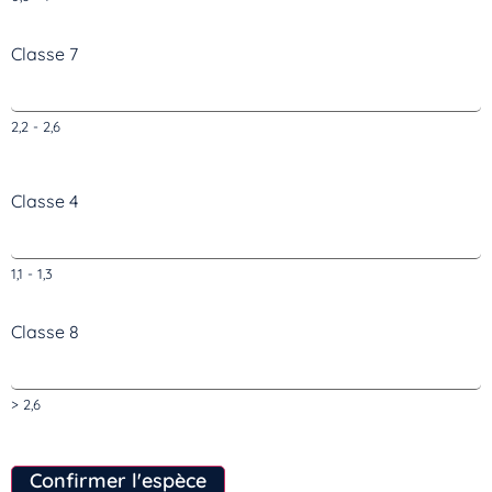
Vous n’êtes pas encore inscrit à Biol
Classe 7
Inscrivez-vous dès maintenant
2,2 - 2,6
Classe 4
1,1 - 1,3
Classe 8
> 2,6
Confirmer l'espèce