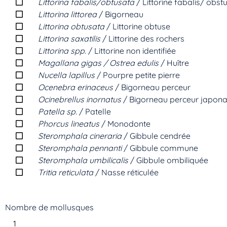
Littorina fabalis/obtusata
/ Littorine fabalis/ obst
Littorina littorea
/ Bigorneau
Littorina obtusata
/ Littorine obtuse
Littorina saxatilis
/ Littorine des rochers
Littorina spp.
/ Littorine non identifiée
Magallana gigas / Ostrea edulis
/ Huître
Nucella lapillus
/ Pourpre petite pierre
Ocenebra erinaceus
/ Bigorneau perceur
Ocinebrellus inornatus
/ Bigorneau perceur japona
Patella sp.
/ Patelle
Phorcus lineatus
/ Monodonte
Steromphala cineraria
/ Gibbule cendrée
Steromphala pennanti
/ Gibbule commune
Steromphala umbilicalis
/ Gibbule ombiliquée
Tritia reticulata
/ Nasse réticulée
Nombre de mollusques