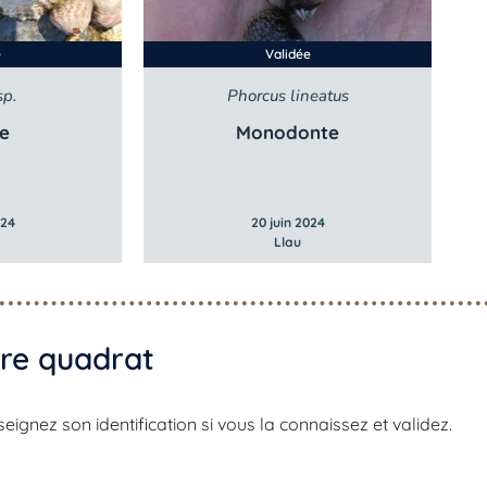
e
Validée
sp.
Phorcus lineatus
le
Monodonte
024
20 juin 2024
Llau
re quadrat​
gnez son identification si vous la connaissez et validez.