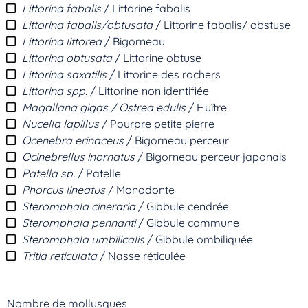
Littorina fabalis
/ Littorine fabalis
Littorina fabalis/obtusata
/ Littorine fabalis/ obstuse
Littorina littorea
/ Bigorneau
Littorina obtusata
/ Littorine obtuse
Littorina saxatilis
/ Littorine des rochers
Littorina spp.
/ Littorine non identifiée
Magallana gigas / Ostrea edulis
/ Huître
Nucella lapillus
/ Pourpre petite pierre
Ocenebra erinaceus
/ Bigorneau perceur
Ocinebrellus inornatus
/ Bigorneau perceur japonais
Patella sp.
/ Patelle
Phorcus lineatus
/ Monodonte
Steromphala cineraria
/ Gibbule cendrée
Steromphala pennanti
/ Gibbule commune
Steromphala umbilicalis
/ Gibbule ombiliquée
Tritia reticulata
/ Nasse réticulée
Nombre de mollusques