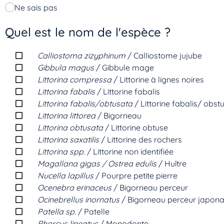
Ne sais pas
Quel est le nom de l'espèce ?
Calliostoma zizyphinum
/ Calliostome jujube
Gibbula magus
/ Gibbule mage
Littorina compressa
/ Littorine à lignes noires
Littorina fabalis
/ Littorine fabalis
Littorina fabalis/obtusata
/ Littorine fabalis/ obst
Littorina littorea
/ Bigorneau
Littorina obtusata
/ Littorine obtuse
Littorina saxatilis
/ Littorine des rochers
Littorina spp.
/ Littorine non identifiée
Magallana gigas / Ostrea edulis
/ Huître
Nucella lapillus
/ Pourpre petite pierre
Ocenebra erinaceus
/ Bigorneau perceur
Ocinebrellus inornatus
/ Bigorneau perceur japona
Patella sp.
/ Patelle
Phorcus lineatus
/ Monodonte