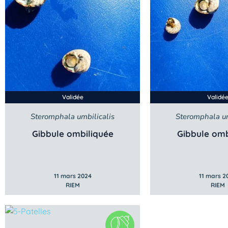
Validée
Validé
Steromphala umbilicalis
Steromphala um
Gibbule ombiliquée
Gibbule omb
11 mars 2024
11 mars 2
RIEM
RIEM