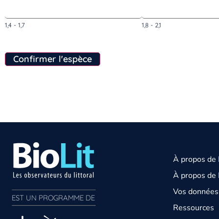
1,4 - 1,7
1,8 - 2,1
Confirmer l'espèce
À propos de
À propos de 
Vos données 
EST UN PROGRAMME DE  
Ressources