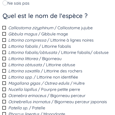
Ne sais pas
Quel est le nom de l'espèce ?
Calliostoma zizyphinum
/ Calliostome jujube
Gibbula magus
/ Gibbule mage
Littorina compressa
/ Littorine à lignes noires
Littorina fabalis
/ Littorine fabalis
Littorina fabalis/obtusata
/ Littorine fabalis/ obstuse
Littorina littorea
/ Bigorneau
Littorina obtusata
/ Littorine obtuse
Littorina saxatilis
/ Littorine des rochers
Littorina spp.
/ Littorine non identifiée
Magallana gigas / Ostrea edulis
/ Huître
Nucella lapillus
/ Pourpre petite pierre
Ocenebra erinaceus
/ Bigorneau perceur
Ocinebrellus inornatus
/ Bigorneau perceur japonais
Patella sp.
/ Patelle
Phorcus lineatus
/ Monodonte