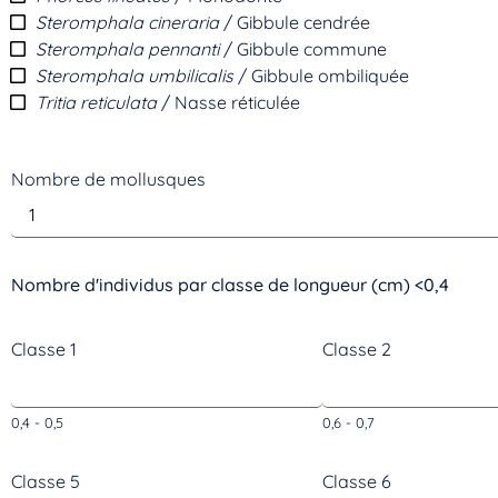
Steromphala cineraria
/ Gibbule cendrée
Steromphala pennanti
/ Gibbule commune
Steromphala umbilicalis
/ Gibbule ombiliquée
Tritia reticulata
/ Nasse réticulée
Nombre de mollusques
Nombre d'individus par classe de longueur (cm) <0,4
Classe 1
Classe 2
0,4 - 0,5
0,6 - 0,7
Classe 5
Classe 6