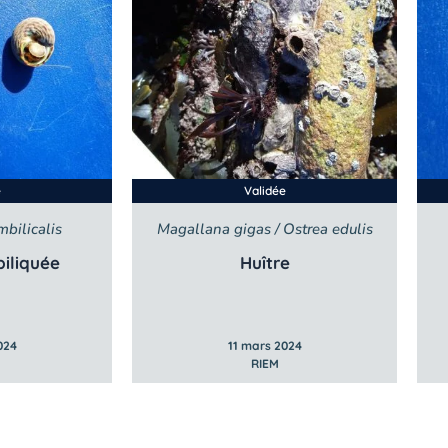
e
Validée
bilicalis
Magallana gigas / Ostrea edulis
iliquée
Huître
024
11 mars 2024
RIEM