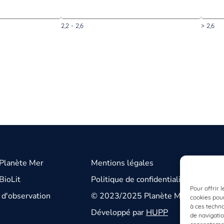
2,2 - 2,6
> 2,6
 Planète Mer
Mentions légales
BioLit
Politique de confidentialité
Pour offrir 
d'observation
© 2023/2025 Planète Mer
cookies pour
à ces techn
Développé par
HUPP
de navigatio