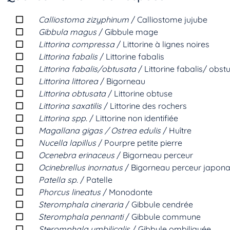
Calliostoma zizyphinum
/ Calliostome jujube
Gibbula magus
/ Gibbule mage
Littorina compressa
/ Littorine à lignes noires
Littorina fabalis
/ Littorine fabalis
Littorina fabalis/obtusata
/ Littorine fabalis/ obst
Littorina littorea
/ Bigorneau
Littorina obtusata
/ Littorine obtuse
Littorina saxatilis
/ Littorine des rochers
Littorina spp.
/ Littorine non identifiée
Magallana gigas / Ostrea edulis
/ Huître
Nucella lapillus
/ Pourpre petite pierre
Ocenebra erinaceus
/ Bigorneau perceur
Ocinebrellus inornatus
/ Bigorneau perceur japona
Patella sp.
/ Patelle
Phorcus lineatus
/ Monodonte
Steromphala cineraria
/ Gibbule cendrée
Steromphala pennanti
/ Gibbule commune
Steromphala umbilicalis
/ Gibbule ombiliquée