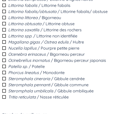
Littorina fabalis
/ Littorine fabalis
Littorina fabalis/obtusata
/ Littorine fabalis/ obstuse
Littorina littorea
/ Bigorneau
Littorina obtusata
/ Littorine obtuse
Littorina saxatilis
/ Littorine des rochers
Littorina spp.
/ Littorine non identifiée
Magallana gigas / Ostrea edulis
/ Huître
Nucella lapillus
/ Pourpre petite pierre
Ocenebra erinaceus
/ Bigorneau perceur
Ocinebrellus inornatus
/ Bigorneau perceur japonais
Patella sp.
/ Patelle
Phorcus lineatus
/ Monodonte
Steromphala cineraria
/ Gibbule cendrée
Steromphala pennanti
/ Gibbule commune
Steromphala umbilicalis
/ Gibbule ombiliquée
Tritia reticulata
/ Nasse réticulée