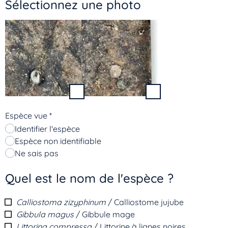
Sélectionnez une photo
Espèce vue
*
Identifier l'espèce
Espèce non identifiable
Ne sais pas
Quel est le nom de l'espèce ?
Calliostoma zizyphinum
/ Calliostome jujube
Gibbula magus
/ Gibbule mage
Littorina compressa
/ Littorine à lignes noires