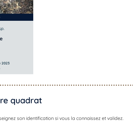
e
sp.
le
 2023
e
re quadrat​
gnez son identification si vous la connaissez et validez.