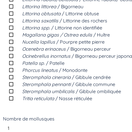
Littorina littorea
/ Bigorneau
Littorina obtusata
/ Littorine obtuse
Littorina saxatilis
/ Littorine des rochers
Littorina spp.
/ Littorine non identifiée
Magallana gigas / Ostrea edulis
/ Huître
Nucella lapillus
/ Pourpre petite pierre
Ocenebra erinaceus
/ Bigorneau perceur
Ocinebrellus inornatus
/ Bigorneau perceur japona
Patella sp.
/ Patelle
Phorcus lineatus
/ Monodonte
Steromphala cineraria
/ Gibbule cendrée
Steromphala pennanti
/ Gibbule commune
Steromphala umbilicalis
/ Gibbule ombiliquée
Tritia reticulata
/ Nasse réticulée
Nombre de mollusques