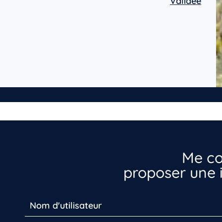
Validée
Me co
proposer une i