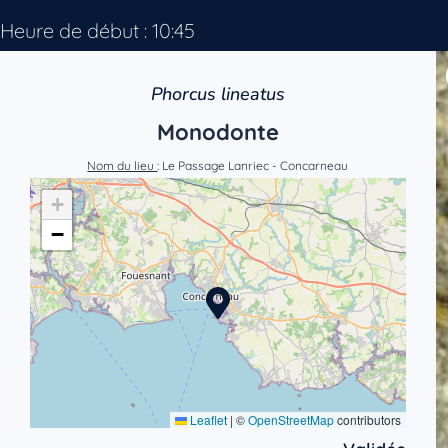
Heure de début : 10:45
Phorcus lineatus
Monodonte
Nom du lieu
: Le Passage Lanriec - Concarneau
+
−
Leaflet
|
©
OpenStreetMap
contributors