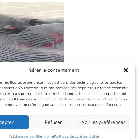
Gérer le consentement
Validée
Validée
les meilleures expériences, nous utilisons des technologies telles que les
 stocker et/ou accéder aux informations des appareils. Le fait de consentir
enoptera physalus
Balaenoptera phys
ologies nous permettra de traiter des données telles que le comportement
n ou les ID uniques sur ce site. Le fait de ne pas consentir ou de retirer son
rqual commun
Rorqual comm
 peut avoir un effet négatif sur certaines caractéristiques et fonctions.
cepter
Refuser
Voir les préférences
0 septembre 2022
10 septembre 202
Phil
Phil
Politique de confidentialité
Politique de confidentialité