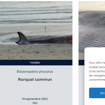
Validée
Pour offrir 
cookies pour
Balaenoptera physalus
Bala
à ces techn
de navigatio
Rorqual commun
Ro
consentement
Ac
10 septembre 2022
1
Phil