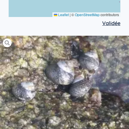
Leaflet
|
©
OpenStreetMap
contributors
Validée