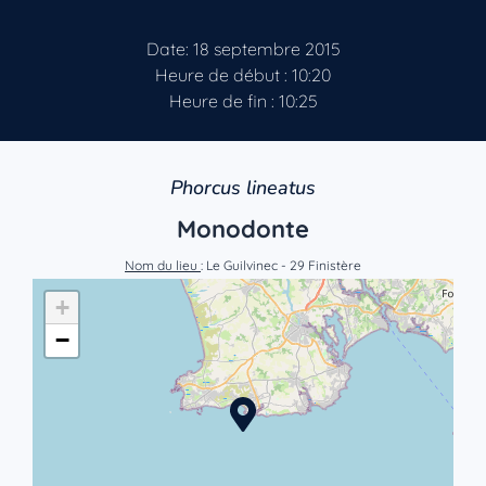
Date: 18 septembre 2015
Heure de début : 10:20
Heure de fin : 10:25
Phorcus lineatus
Monodonte
Nom du lieu
: Le Guilvinec - 29 Finistère
+
−