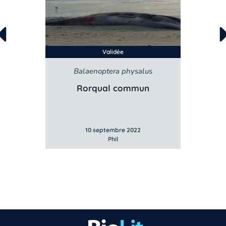
Validée
Balaenoptera physalus
B
e
Rorqual commun
10 septembre 2022
Phil