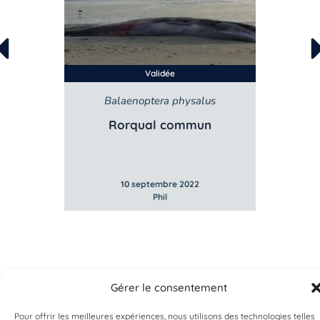
Validée
Balaenoptera physalus
B
e
Rorqual commun
10 septembre 2022
Phil
Gérer le consentement
Pour offrir les meilleures expériences, nous utilisons des technologies telles