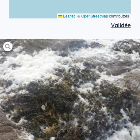
Leaflet
|
©
OpenStreetMap
contributors
Validée