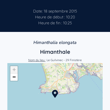
Date: 18 septembre 2015
Heure de début : 10:20
Heure de fin : 10:25
Himanthalia elongata
Himanthale
Nom du lieu
: Le Guilvinec - 29 Finistère
+
−