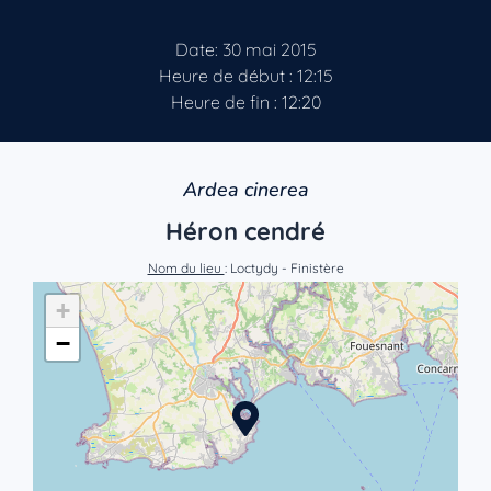
Date: 30 mai 2015
Heure de début : 12:15
Heure de fin : 12:20
Ardea cinerea
Héron cendré
Nom du lieu
: Loctydy - Finistère
+
−