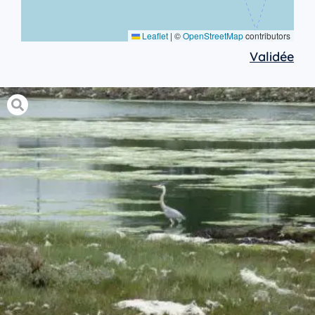
Leaflet
|
©
OpenStreetMap
contributors
Validée