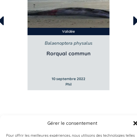
Validée
Balaenoptera physalus
B
e
Rorqual commun
10 septembre 2022
Phil
Gérer le consentement
Pour offrir les meilleures expériences, nous utilisons des technologies telles