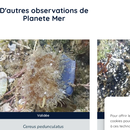
D'autres observations de
Planete Mer
Validée
Pour offrir 
cookies pour
Cereus pedunculatus
Wa
à ces techn