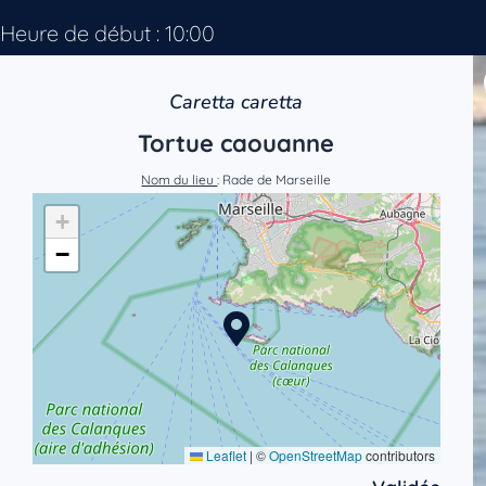
Heure de début : 10:00
Caretta caretta
Tortue caouanne
Nom du lieu
: Rade de Marseille
+
−
Leaflet
|
©
OpenStreetMap
contributors