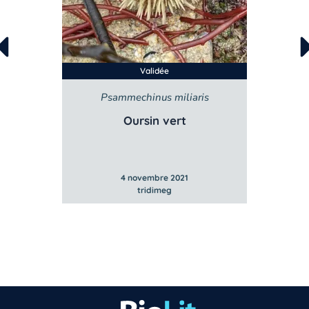
Validée
Psammechinus miliaris
P
ers
Oursin vert
4 novembre 2021
tridimeg