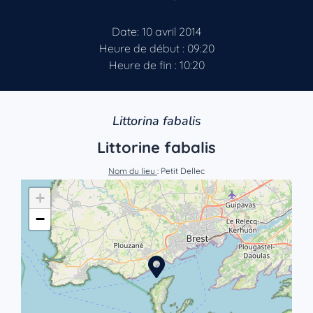
Date: 10 avril 2014
Heure de début : 09:20
Heure de fin : 10:20
Littorina fabalis
Littorine fabalis
Nom du lieu
: Petit Dellec
+
−