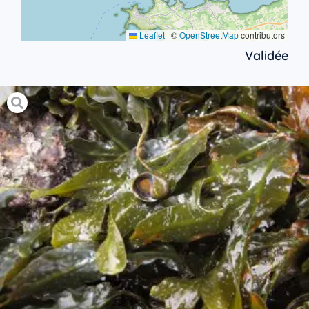
Leaflet
|
©
OpenStreetMap
contributors
Validée