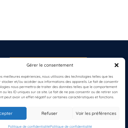
Gérer le consentement
S'INSCRIRE À LA
NEWSLETTER
les meilleures expériences, nous utilisons des technologies telles que les
PLANÈTE MER
 stocker et/ou accéder aux informations des appareils. Le fait de consentir
ologies nous permettra de traiter des données telles que le comportement
n ou les ID uniques sur ce site. Le fait de ne pas consentir ou de retirer son
 peut avoir un effet négatif sur certaines caractéristiques et fonctions.
cepter
Refuser
Voir les préférences
Politique de confidentialité
Politique de confidentialité