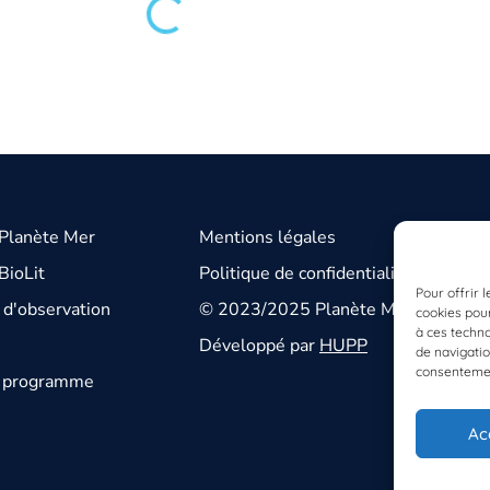
 Planète Mer
Mentions légales
BioLit
Politique de confidentialité
Pour offrir 
d'observation
© 2023/2025 Planète Mer
cookies pour
à ces techn
Développé par
HUPP
de navigatio
consentement
u programme
Ac