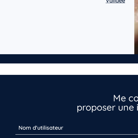
Validée
Me co
proposer une i