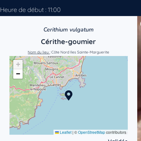
Heure de début : 11:00
Cerithium vulgatum
Cérithe-goumier
Nom du lieu
: Côte Nord Iles Sainte-Marguerite
+
−
Leaflet
|
©
OpenStreetMap
contributors