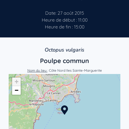
Date: 27 août 2015
Heure de début : 11:00
Heure de fin : 15:00
Octopus vulgaris
Poulpe commun
Nom du lieu
: Côte Nord Iles Sainte-Marguerite
+
−