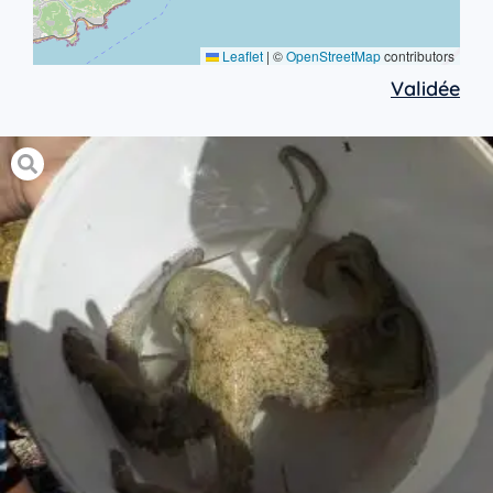
Leaflet
|
©
OpenStreetMap
contributors
Validée