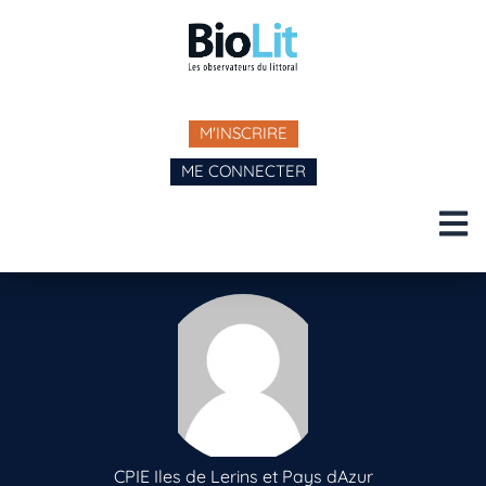
M'INSCRIRE
ME CONNECTER
CPIE Iles de Lerins et Pays dAzur