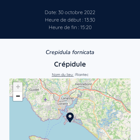
Date: 30 octobre 2022
Heure de début : 13:30
Heure de fin : 15:20
Crepidula fornicata
Crépidule
Nom du lieu
: Riantec
+
−