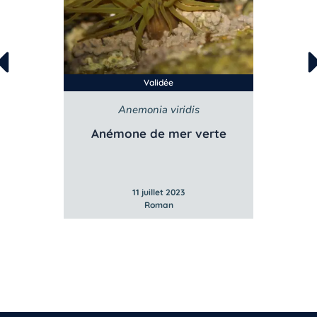
Validée
Validée
Anemonia viridis
Anemonia viridis
émone de mer verte
Anémone de mer ver
11 juillet 2023
11 juillet 2023
Roman
Roman