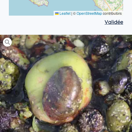
Leaflet
|
©
OpenStreetMap
contributors
Validée