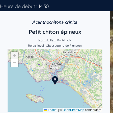
Heure de début : 14:30
Acanthochitona crinita
Petit chiton épineux
Nom du lieu
: Port-Louis
Relais local
: Observatoire du Plancton
+
−
Leaflet
|
©
OpenStreetMap
contributors