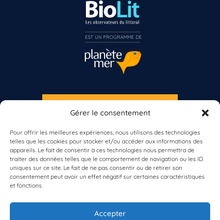
EST UN PROGRAMME DE  
S'INSCRIRE À LA NEWSLETTER
Gérer le consentement
PLANÈTE MER
Pour offrir les meilleures expériences, nous utilisons des technologies
telles que les cookies pour stocker et/ou accéder aux informations des
appareils. Le fait de consentir à ces technologies nous permettra de
traiter des données telles que le comportement de navigation ou les ID
uniques sur ce site. Le fait de ne pas consentir ou de retirer son
consentement peut avoir un effet négatif sur certaines caractéristiques
et fonctions.
À propos de Planète Mer
À propos de BioLit
Accepter
Vos données d'observation