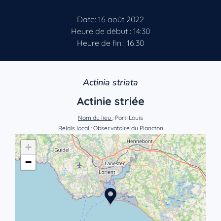
Date: 16 août 2022
Heure de début : 14:30
Heure de fin : 16:30
Actinia striata
Actinie striée
Nom du lieu
: Port-Louis
Relais local
: Observatoire du Plancton
+
−