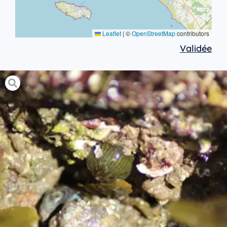
Leaflet
|
©
OpenStreetMap
contributors
Validée