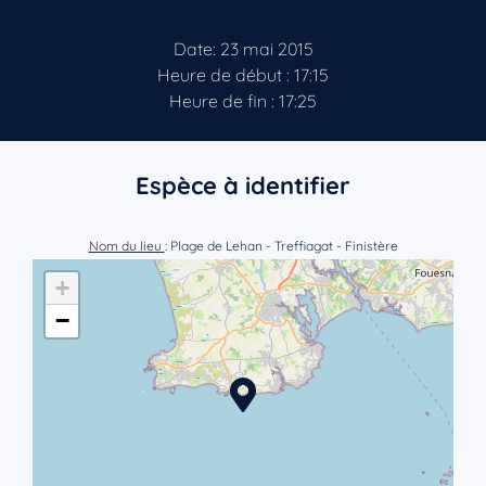
Date: 23 mai 2015
Heure de début : 17:15
Heure de fin : 17:25
Espèce à identifier
Nom du lieu
: Plage de Lehan - Treffiagat - Finistère
+
−