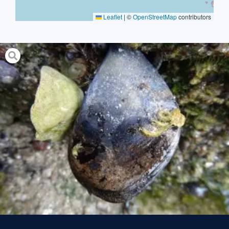
Leaflet
|
©
OpenStreetMap
contributors