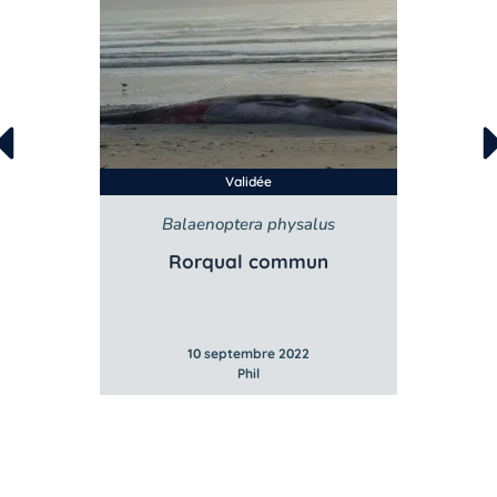
Validée
Balaenoptera physalus
B
e
Rorqual commun
10 septembre 2022
Phil