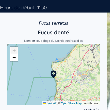
Heure de début : 11:30
Fucus serratus
Fucus denté
Nom du lieu
: plage du Noirda Audresselles
+
−
Leaflet
|
©
OpenStreetMap
contributors