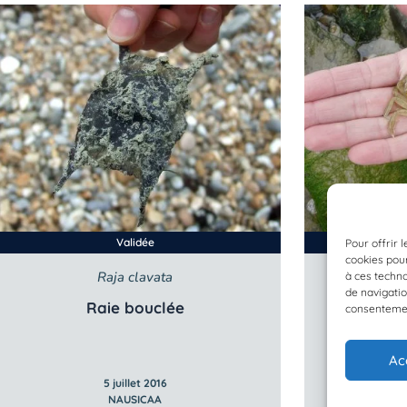
Validée
Pour offrir 
cookies pour
Raja clavata
C
à ces techn
de navigatio
Raie bouclée
consentement
Ac
5 juillet 2016
NAUSICAA