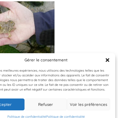
Gérer le consentement
Validée
Validée
les meilleures expériences, nous utilisons des technologies telles que les
 stocker et/ou accéder aux informations des appareils. Le fait de consentir
arcinus maenas
Nucella lapillus
ologies nous permettra de traiter des données telles que le comportement
n ou les ID uniques sur ce site. Le fait de ne pas consentir ou de retirer son
Crabe vert
Pourpre petite pi
 peut avoir un effet négatif sur certaines caractéristiques et fonctions.
cepter
Refuser
Voir les préférences
5 juillet 2016
5 juillet 2016
NAUSICAA
NAUSICAA
Politique de confidentialité
Politique de confidentialité