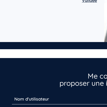
Validée
Me co
proposer une i