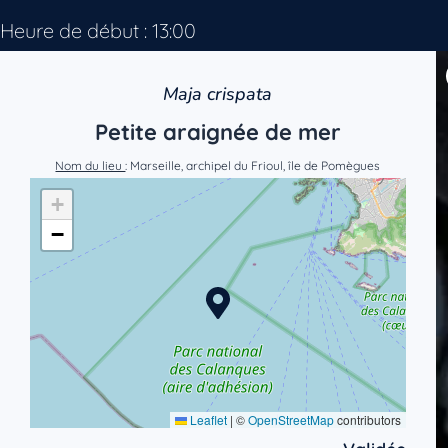
Heure de début : 13:00
Maja crispata
Petite araignée de mer
Nom du lieu
: Marseille, archipel du Frioul, île de Pomègues
+
−
Leaflet
|
©
OpenStreetMap
contributors