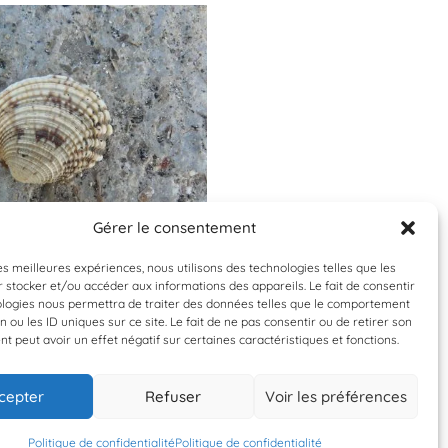
Gérer le consentement
Validée
Validée
les meilleures expériences, nous utilisons des technologies telles que les
 stocker et/ou accéder aux informations des appareils. Le fait de consentir
Venus verrucosa
Mimachlamys var
ologies nous permettra de traiter des données telles que le comportement
n ou les ID uniques sur ce site. Le fait de ne pas consentir ou de retirer son
aire commune
Pétoncle noi
 peut avoir un effet négatif sur certaines caractéristiques et fonctions.
cepter
Refuser
Voir les préférences
15 mars 2018
15 mars 2018
al de découverte Mer - Ville de
Centre municipal de découverte 
Marseille
Marseille
Politique de confidentialité
Politique de confidentialité