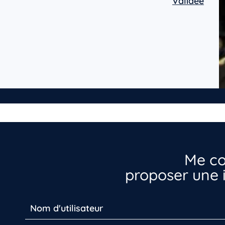
Validée
Me co
proposer une i