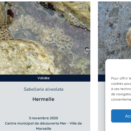
Validée
Pour offrir 
cookies pour
Sabellaria alveolata
à ces techn
de navigatio
Hermelle
Pr
consentement
Ac
3 novembre 2020
Centre municipal de découverte Mer - Ville de
Centre municip
Marseille