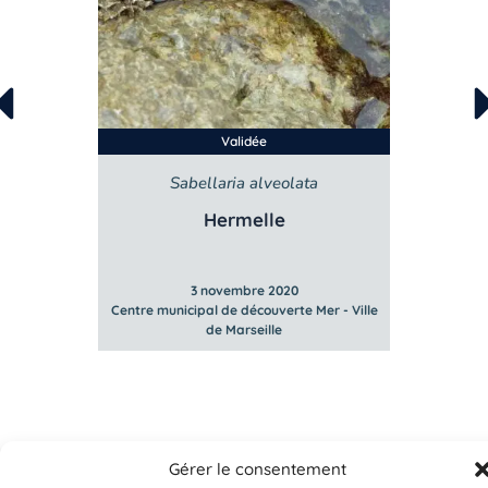
Validée
Sabellaria alveolata
Hermelle
3 novembre 2020
Mer - Ville
Centre municipal de découverte Mer - Ville
Centre mun
de Marseille
Gérer le consentement