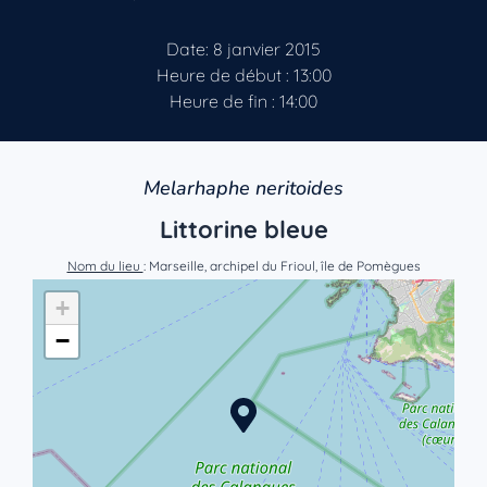
Date: 8 janvier 2015
Heure de début : 13:00
Heure de fin : 14:00
Melarhaphe neritoides
Littorine bleue
Nom du lieu
: Marseille, archipel du Frioul, île de Pomègues
+
−