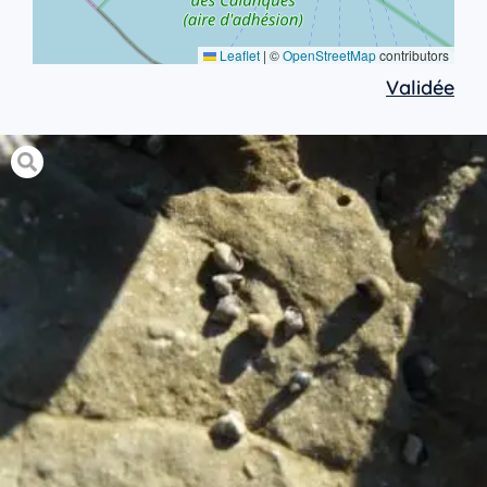
Leaflet
|
©
OpenStreetMap
contributors
Validée