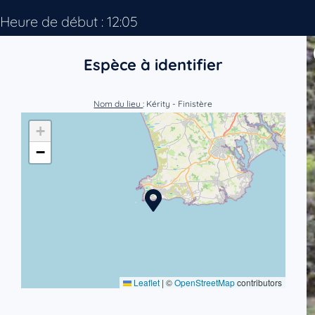
Heure de début : 12:05
Espèce à identifier
Nom du lieu
: Kérity - Finistère
+
−
Leaflet
|
©
OpenStreetMap
contributors