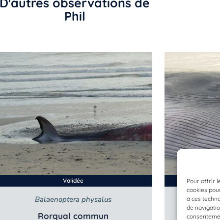
D'autres observations de
Phil
Validée
Pour offrir 
cookies pour
Balaenoptera physalus
Bala
à ces techn
de navigatio
Rorqual commun
Ro
consentement