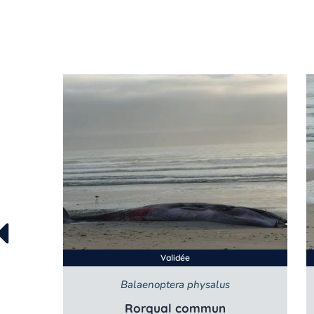
Validée
Balaenoptera physalus
Rorqual commun