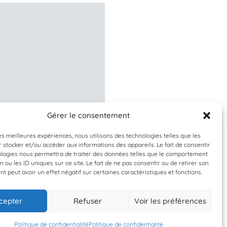
Gérer le consentement
Validée
Validée
les meilleures expériences, nous utilisons des technologies telles que les
 stocker et/ou accéder aux informations des appareils. Le fait de consentir
enoptera physalus
Balaenoptera phys
ologies nous permettra de traiter des données telles que le comportement
n ou les ID uniques sur ce site. Le fait de ne pas consentir ou de retirer son
rqual commun
Rorqual comm
 peut avoir un effet négatif sur certaines caractéristiques et fonctions.
cepter
Refuser
Voir les préférences
0 septembre 2022
10 septembre 202
Phil
Phil
Politique de confidentialité
Politique de confidentialité