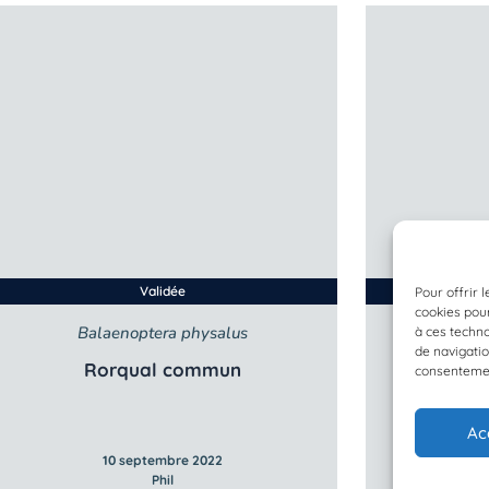
Validée
Pour offrir 
cookies pour
Balaenoptera physalus
Bala
à ces techn
de navigatio
Rorqual commun
Ro
consentement
Ac
10 septembre 2022
1
Phil