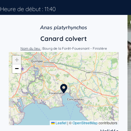
Heure de début : 11:40
Anas platyrhynchos
Canard colvert
Nom du lieu
: Bourg de la Forêt-Fouesnant - Finistère
+
−
Leaflet
|
©
OpenStreetMap
contributors