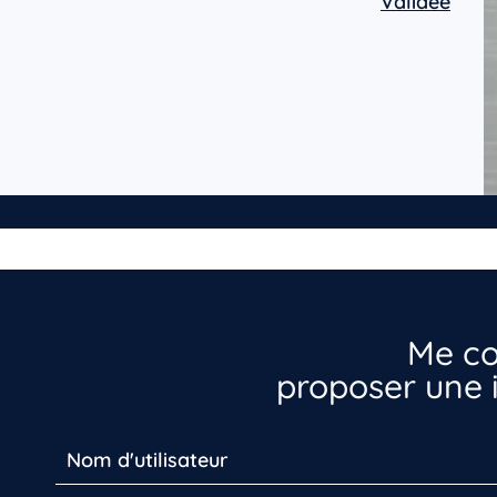
Validée
Me co
proposer une i