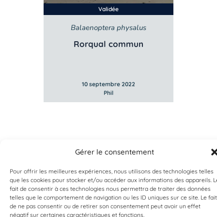
Validée
Balaenoptera physalus
B
e
Rorqual commun
10 septembre 2022
Phil
Gérer le consentement
Pour offrir les meilleures expériences, nous utilisons des technologies telles
que les cookies pour stocker et/ou accéder aux informations des appareils. L
fait de consentir à ces technologies nous permettra de traiter des données
telles que le comportement de navigation ou les ID uniques sur ce site. Le fait
de ne pas consentir ou de retirer son consentement peut avoir un effet
EST UN PROGRAMME DE  
négatif sur certaines caractéristiques et fonctions.