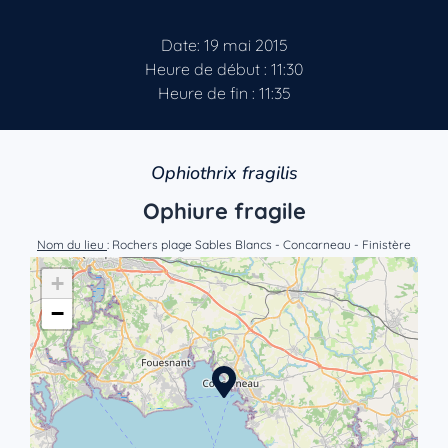
Date: 19 mai 2015
Heure de début : 11:30
Heure de fin : 11:35
Ophiothrix fragilis
Ophiure fragile
Nom du lieu
: Rochers plage Sables Blancs - Concarneau - Finistère
+
−