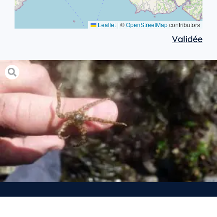
Leaflet
|
©
OpenStreetMap
contributors
Validée