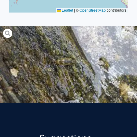
Leaflet
|
©
OpenStreetMap
contributors