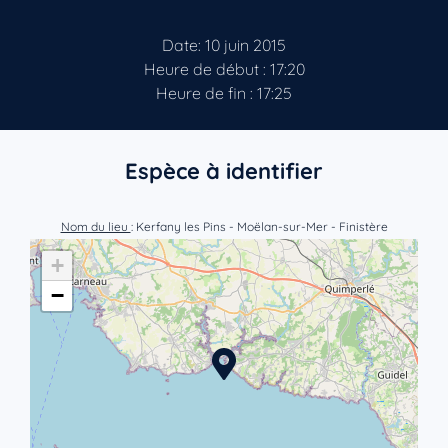
Date: 10 juin 2015
Heure de début : 17:20
Heure de fin : 17:25
Espèce à identifier
Nom du lieu
: Kerfany les Pins - Moëlan-sur-Mer - Finistère
+
−