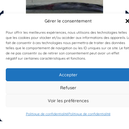
Gérer le consentement
Validée
Pour offrir les meilleures expériences, nous utilisons des technologies telles
Balaenoptera physalus
B
que les cookies pour stocker et/ou accéder aux informations des appareils. L
fait de consentir à ces technologies nous permettra de traiter des données
e
Rorqual commun
telles que le comportement de navigation ou les ID uniques sur ce site. Le fait
de ne pas consentir ou de retirer son consentement peut avoir un effet
négatif sur certaines caractéristiques et fonctions.
10 septembre 2022
Accepter
Phil
Refuser
Voir les préférences
Politique de confidentialité
Politique de confidentialité