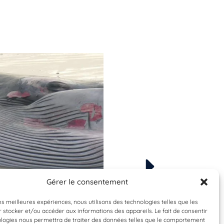
Gérer le consentement
Validée
Validée
les meilleures expériences, nous utilisons des technologies telles que les
enoptera physalus
Balaenoptera phys
 stocker et/ou accéder aux informations des appareils. Le fait de consentir
rqual commun
Rorqual comm
ologies nous permettra de traiter des données telles que le comportement