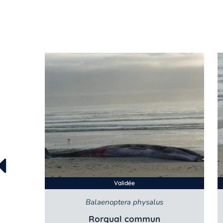
Validée
Balaenoptera physalus
Rorqual commun