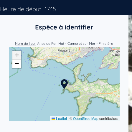
Heure de début : 17:15
Espèce à identifier
Nom du lieu
: Anse de Pen Hat - Camaret sur Mer - Finistère
+
−
Leaflet
|
©
OpenStreetMap
contributors