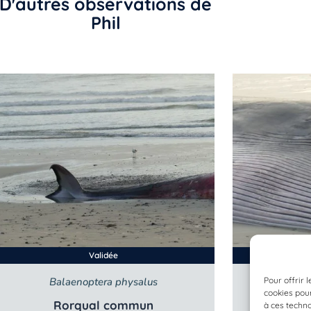
D'autres observations de
Phil
Validée
Pour offrir 
Balaenoptera physalus
Bala
cookies pour
Rorqual commun
Ro
à ces techn