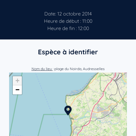
Date: 12 octobre 2014
Heure de début : 11:00
Heure de fin : 12:00
Espèce à identifier
Nom du lieu
: plage du Noirda, Audresselles
+
−