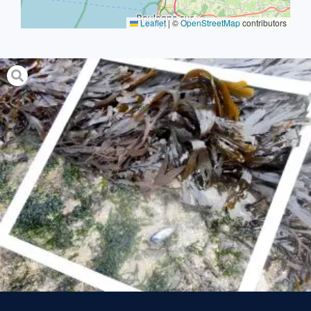
Leaflet
|
©
OpenStreetMap
contributors