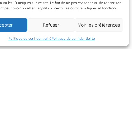
n ou les ID uniques sur ce site. Le fait de ne pas consentir ou de retirer son
 peut avoir un effet négatif sur certaines caractéristiques et fonctions.
0 septembre 2022
10 septembre 202
cepter
Refuser
Voir les préférences
Phil
Phil
Politique de confidentialité
Politique de confidentialité
S'INSCRIRE À LA
NEWSLETTER
PLANÈTE MER