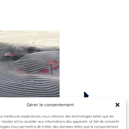
Gérer le consentement
Validée
Validée
les meilleures expériences, nous utilisons des technologies telles que les
enoptera physalus
Balaenoptera phys
 stocker et/ou accéder aux informations des appareils. Le fait de consentir
rqual commun
Rorqual comm
ologies nous permettra de traiter des données telles que le comportement