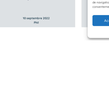
de navigatio
consentement
10 septembre 2022
1
Ac
Phil
 Planète Mer
Mentions légales
BioLit
Politique de confidentialité
d'observation
© 2023/2025 Planète Mer
Développé par
HUPP
u programme