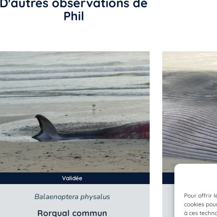
D'autres observations de
Phil
Validée
Pour offrir 
Balaenoptera physalus
Bala
cookies pour
Rorqual commun
Ro
à ces techn