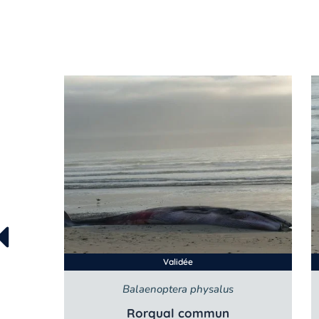
Validée
Balaenoptera physalus
Rorqual commun