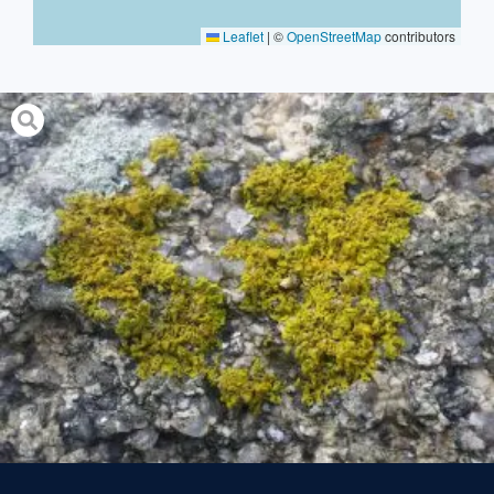
Leaflet
|
©
OpenStreetMap
contributors