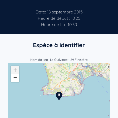
Date: 18 septembre 2015
Heure de début : 10:25
Heure de fin : 10:30
Espèce à identifier
Nom du lieu
: Le Guilvinec - 29 Finistère
+
−