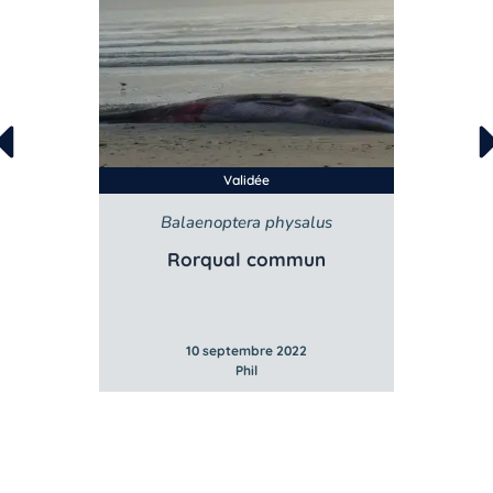
Validée
Balaenoptera physalus
B
e
Rorqual commun
10 septembre 2022
Phil