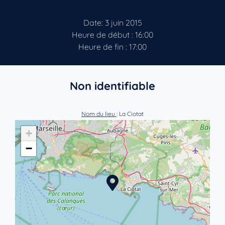
Date: 3 juin 2015
Heure de début : 16:00
Heure de fin : 17:00
Non identifiable
Nom du lieu
: La Ciotat
+
−