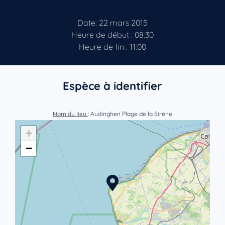
Date: 22 mars 2015
Heure de début : 08:30
Heure de fin : 11:00
Espèce à identifier
Nom du lieu
: Audinghen Plage de la Sirène
+
−