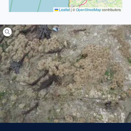
Leaflet
|
©
OpenStreetMap
contributors