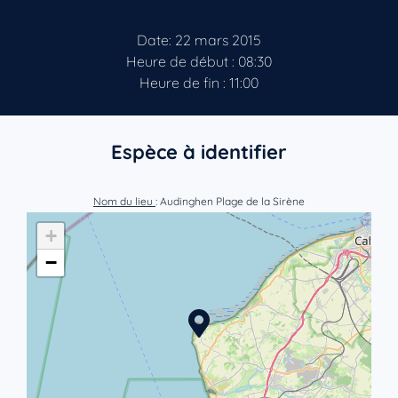
Date: 22 mars 2015
Heure de début : 08:30
Heure de fin : 11:00
Espèce à identifier
Nom du lieu
: Audinghen Plage de la Sirène
+
−